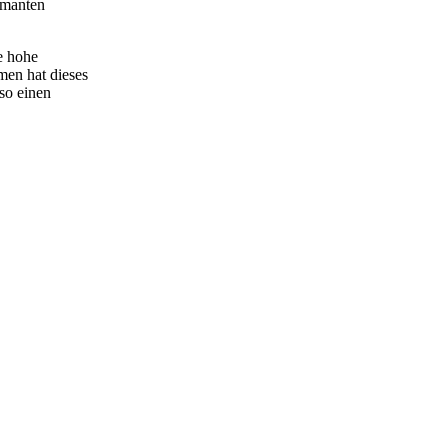
amanten
ie hohe
amen hat dieses
so einen