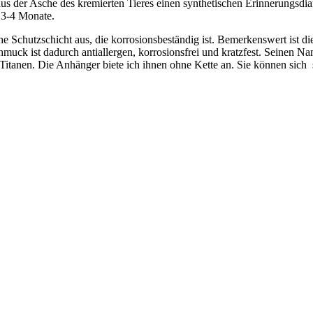
aus der Asche des kremierten Tieres einen synthetischen Erinnerungsdi
 3-4 Monate.
che Schutzschicht aus, die korrosionsbeständig ist. Bemerkenswert ist d
chmuck ist dadurch antiallergen, korrosionsfrei und kratzfest. Seinen N
Titanen. Die Anhänger biete ich ihnen ohne Kette an. Sie können sich 